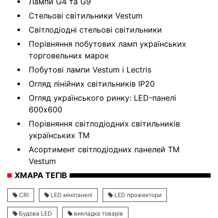
Лампи G4 та G9
Стельові світильники Vestum
Світлодіодні стельові світильники
Порівняння побутових ламп українських
торговельних марок
Побутові лампи Vestum і Lectris
Огляд лінійних світильників IP20
Огляд українського ринку: LED-панелі
600х600
Порівняння світлодіодних світильників
українських ТМ
Асортимент світлодіодних панелей ТМ
Vestum
ХМАРА ТЕГІВ
CRI
LED мініпанелі
LED прожектори
Будова LED
викладка товарів