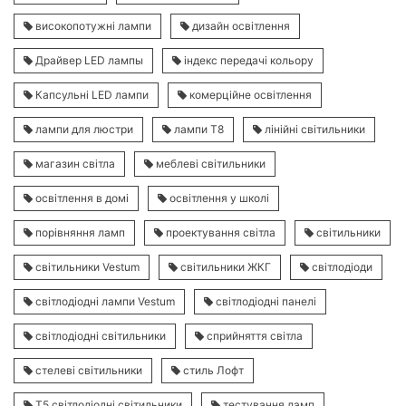
високопотужні лампи
дизайн освітлення
Драйвер LED лампы
індекс передачі кольору
Капсульні LED лампи
комерційне освітлення
лампи для люстри
лампи Т8
лінійні світильники
магазин світла
меблеві світильники
освітлення в домі
освітлення у школі
порівняння ламп
проектування світла
світильники
світильники Vestum
світильники ЖКГ
світлодіоди
світлодіодні лампи Vestum
світлодіодні панелі
світлодіодні світильники
сприйняття світла
стелеві світильники
стиль Лофт
Т5 світлодіодні світильники
тестування ламп