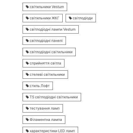
світильники Vestum
світильники ЖКГ
світлодіоди
світлодіодні лампи Vestum
світлодіодні панелі
світлодіодні світильники
сприйняття світла
стелеві світильники
стиль Лофт
Т5 світлодіодні світильники
тестування ламп
Філаментна лампа
характеристики LED ламп