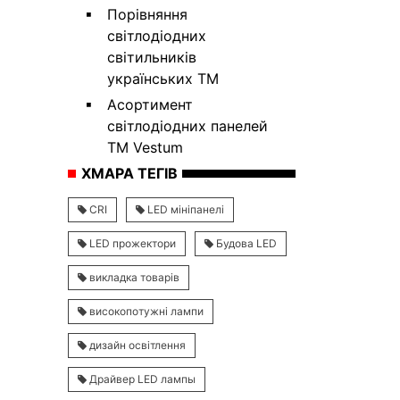
Порівняння
світлодіодних
світильників
українських ТМ
Асортимент
світлодіодних панелей
ТМ Vestum
ХМАРА ТЕГІВ
CRI
LED мініпанелі
LED прожектори
Будова LED
викладка товарів
високопотужні лампи
дизайн освітлення
Драйвер LED лампы