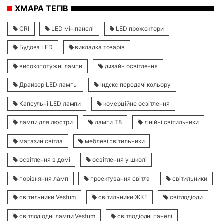
ХМАРА ТЕГІВ
CRI
LED мініпанелі
LED прожектори
Будова LED
викладка товарів
високопотужні лампи
дизайн освітлення
Драйвер LED лампы
індекс передачі кольору
Капсульні LED лампи
комерційне освітлення
лампи для люстри
лампи Т8
лінійні світильники
магазин світла
меблеві світильники
освітлення в домі
освітлення у школі
порівняння ламп
проектування світла
світильники
світильники Vestum
світильники ЖКГ
світлодіоди
світлодіодні лампи Vestum
світлодіодні панелі