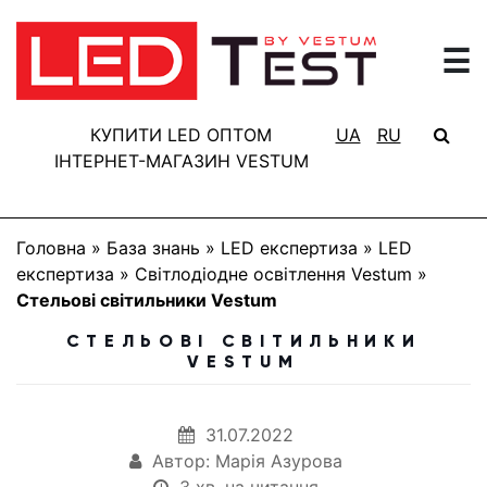
☰
ГОЛОВНА
РЕЗУЛЬТАТИ
КУПИТИ LED ОПТОМ
UA
RU
ТЕСТУВАННЯ
ІНТЕРНЕТ-МАГАЗИН VESTUM
БАЗА
ЗНАНЬ
Головна
»
База знань
»
LED експертиза
»
LED
ПРО
експертиза
»
Світлодіодне освітлення Vestum
»
ПРОЕКТ
Стельові світильники Vestum
FAQ
СТЕЛЬОВІ СВІТИЛЬНИКИ
VESTUM
КОНТАКТИ
31.07.2022
Автор: Марія Азурова