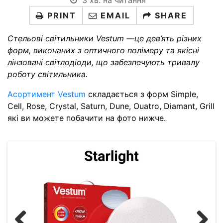
3 хв. на читання
PRINT
EMAIL
SHARE
Стельові світильники Vestum —
це
дев’ять
різних
форм, виконаних
з оптичного полімеру
та якісні
лінзовані
світлодіоди, що забезпечують тривалу
роботу світильника.
Асортимент Vestum
складається з форм Simple,
Cell, Rose, Crystal, Saturn, Dune, Ouatro, Diamant, Grill
які ви можете побачити на фото нижче.