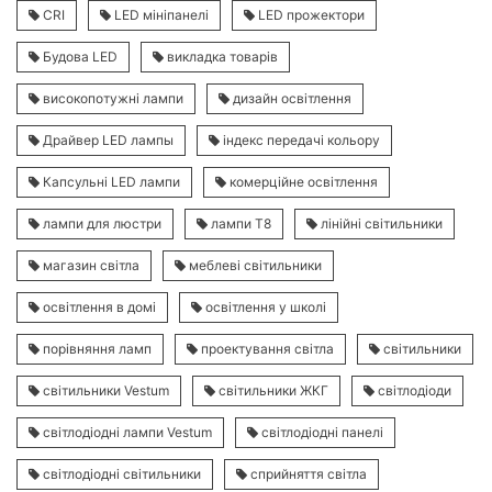
CRI
LED мініпанелі
LED прожектори
Будова LED
викладка товарів
високопотужні лампи
дизайн освітлення
Драйвер LED лампы
індекс передачі кольору
Капсульні LED лампи
комерційне освітлення
лампи для люстри
лампи Т8
лінійні світильники
магазин світла
меблеві світильники
освітлення в домі
освітлення у школі
порівняння ламп
проектування світла
світильники
світильники Vestum
світильники ЖКГ
світлодіоди
світлодіодні лампи Vestum
світлодіодні панелі
світлодіодні світильники
сприйняття світла