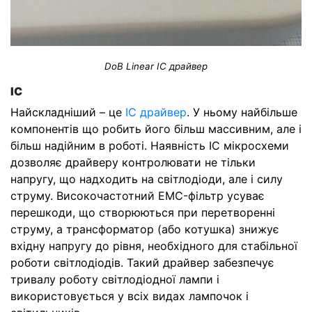
DoB Linear IC драйвер
IC
Найскладніший – це
IC драйвер
. У ньому найбільше
компонентів що робить його більш массивним, але і
більш надійним в роботі. Наявність IC мікросхеми
дозволяє драйверу контролювати не тільки
напругу, що надходить на світлодіоди, але і силу
струму. Високочастотний EMC-фільтр усуває
перешкоди, що створюються при перетворенні
струму, а трансформатор (або котушка) знижує
вхідну напругу до рівня, необхідного для стабільної
роботи світлодіодів. Такий драйвер забезпечує
тривалу роботу світлодіодної лампи і
використовується у всіх видах лампочок і