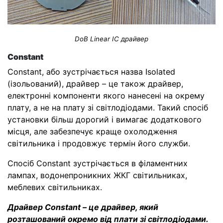
DoB Linear IC драйвер
Constant
Constant, або зустрічається назва Isolated
(ізольований), драйвер – це також драйвер,
електронні компоненти якого нанесені на окрему
плату, а не на плату зі світлодіодами. Такий спосіб
установки більш дорогий і вимагає додаткового
місця, але забезпечує краще охолодження
світильника і продовжує термін його служби.
Спосіб Constant зустрічається в філаментних
лампах, водонепроникних ЖКГ світильниках,
меблевих світильниках.
Драйвер Constant – це драйвер, який
розташований окремо від плати зі світлодіодами.