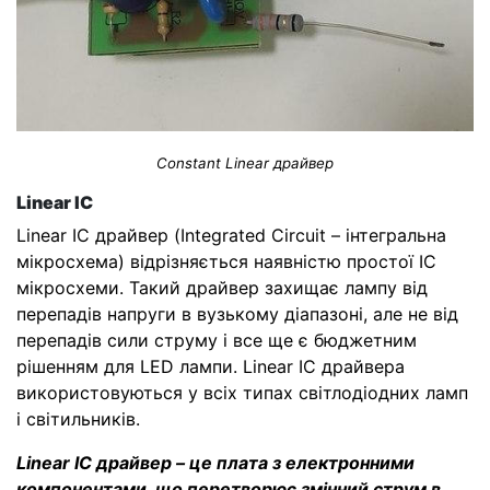
Constant Linear драйвер
Linear IC
Linear IC драйвер (Integrated Circuit – інтегральна
мікросхема) відрізняється наявністю простої IC
мікросхеми. Такий драйвер захищає лампу від
перепадів напруги в вузькому діапазоні, але не від
перепадів сили струму і все ще є бюджетним
рішенням для LED лампи. Linear IC драйвера
використовуються у всіх типах світлодіодних ламп
і світильників.
Linear IC драйвер – це плата з електронними
компонентами, що перетворює змінний струм в