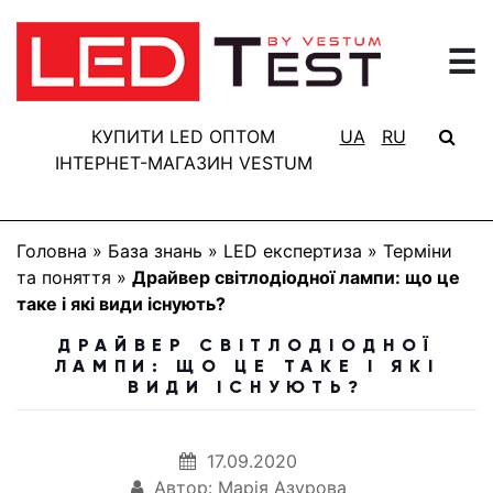
☰
ГОЛОВНА
РЕЗУЛЬТАТИ
КУПИТИ LED ОПТОМ
UA
RU
ТЕСТУВАННЯ
ІНТЕРНЕТ-МАГАЗИН VESTUM
БАЗА
ЗНАНЬ
Головна
»
База знань
»
LED експертиза
»
Терміни
ПРО
та поняття
»
Драйвер світлодіодної лампи: що це
ПРОЕКТ
таке і які види існують?
FAQ
ДРАЙВЕР СВІТЛОДІОДНОЇ
ЛАМПИ: ЩО ЦЕ ТАКЕ І ЯКІ
КОНТАКТИ
ВИДИ ІСНУЮТЬ?
17.09.2020
Автор: Марія Азурова