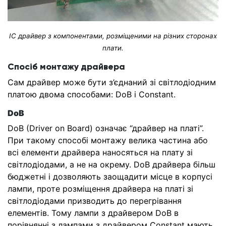
IC драйвер з компонентами, розміщеними на різних сторонах
плати.
Спосіб монтажу драйвера
Сам драйвер може бути з’єднаний зі світлодіодним
платою двома способами: DoB і Constant.
DoB
DoB (Driver on Board) означає “драйвер на платі”.
При такому способі монтажу велика частина або
всі елементи драйвера наносяться на плату зі
світлодіодами, а не на окрему. DoB драйвера більш
бюджетні і дозволяють заощадити місце в корпусі
лампи, проте розміщення драйвера на платі зі
світлодіодами призводить до перегрівання
елементів. Тому лампи з драйвером DoB в
порівнянні з лампами з драйвером Constant мають