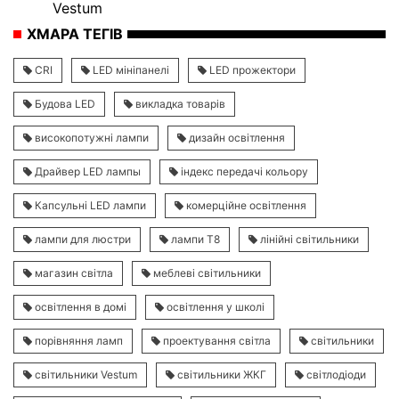
Vestum
ХМАРА ТЕГІВ
CRI
LED мініпанелі
LED прожектори
Будова LED
викладка товарів
високопотужні лампи
дизайн освітлення
Драйвер LED лампы
індекс передачі кольору
Капсульні LED лампи
комерційне освітлення
лампи для люстри
лампи Т8
лінійні світильники
магазин світла
меблеві світильники
освітлення в домі
освітлення у школі
порівняння ламп
проектування світла
світильники
світильники Vestum
світильники ЖКГ
світлодіоди