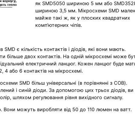
як SMD5050 шириною 5 мм або SMD352
шириною 3,5 мм. Мікросхеми SMD мален
майже такі ж, як у плоских квадратних
комп’ютерних чіпів.
в SMD є кількість контактів і діодів, які вони мають.
и більше двох контактів. На одній мікросхемі може бу
ивідуальний електричний ланцюг. Кожен ланцюг буде мат
, 4 або 6 контактів на мікросхемі.
осхеми SMD більш універсальні (в порівнянні з COB).
ений і синій діоди. За допомогою цих трьох діодів, ви
лір, шляхом регулювання рівня вихідного сигналу.
. Вони можуть виробляти від 50 до 110 люмен на ватт.