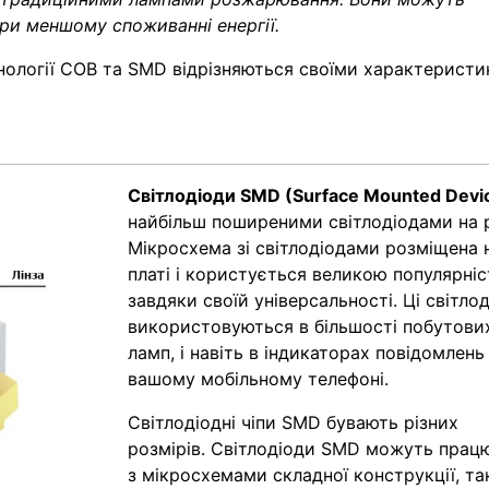
ри меншому споживанні енергії.
нології COB та SMD відрізняються своїми характеристи
Світлодіоди SMD (Surface Mounted Devi
найбільш поширеними світлодіодами на 
Мікросхема зі світлодіодами розміщена 
платі і користується великою популярні
завдяки своїй універсальності. Ці світло
використовуються в більшості побутови
ламп, і навіть в індикаторах повідомлень
вашому мобільному телефоні.
Світлодіодні чіпи SMD бувають різних
розмірів. Світлодіоди SMD можуть прац
з мікросхемами складної конструкції, т