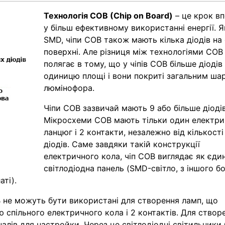
Технологія COB (Chip on Board)
– це крок в
у більш ефективному використанні енергії. Як
SMD, чіпи COB також мають кілька діодів на
поверхні. Але різниця між технологіями COB
полягає в тому, що у чіпів COB більше діодів
одиницю площі і вони покриті загальним ша
люмінофора.
Чіпи COB зазвичай мають 9 або більше діодів
Мікросхеми COB мають тільки один електр
ланцюг і 2 контакти, незалежно від кількості
діодів. Саме завдяки такій конструкції
електричного кола, чіп COB виглядає як єди
світлодіодна панель (SMD-світло, з іншого бо
аті).
OB не можуть бути використані для створення ламп, що
 спільного електричного кола і 2 контактів. Для створ
налів для настройки. Через це світлодіодні світильники