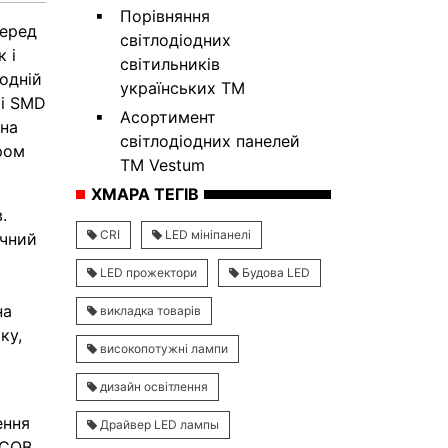
Порівняння
перед
світлодіодних
 і
світильників
 одній
українських ТМ
 і SMD
Асортимент
 на
світлодіодних панелей
ром
ТМ Vestum
ХМАРА ТЕГІВ
.
CRI
LED мініпанелі
ичний
LED прожектори
Будова LED
на
викладка товарів
ку,
високопотужні лампи
дизайн освітлення
ення
Драйвер LED лампы
 COB