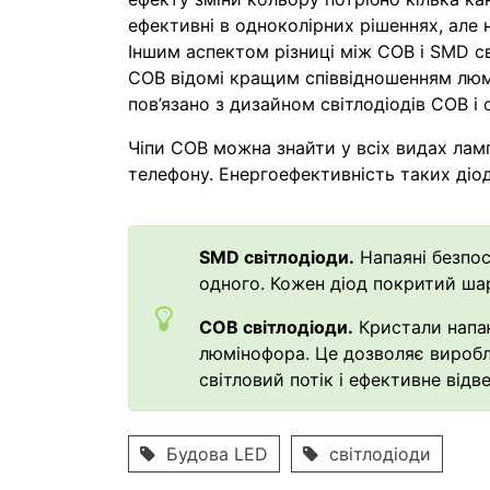
ефективні в одноколірних рішеннях, але 
Іншим аспектом різниці між COB і SMD с
COB відомі кращим співвідношенням люме
пов’язано з дизайном світлодіодів COB і 
Чіпи COB можна знайти у всіх видах ламп
телефону. Енергоефективність таких діод
SMD світлодіоди.
Напаяні безпос
одного. Кожен діод покритий шар
COB світлодіоди.
Кристали напа
люмінофора. Це дозволяє виробл
світловий потік і ефективне відв
Будова LED
світлодіоди