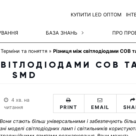
КУПИТИ LED ОПТОМ
ІНТ
УВАННЯ
БАЗА ЗНАНЬ
ПРО ПРО
»
Терміни та поняття
»
Різниця між світлодіодами COB 
СВІТЛОДІОДАМИ COB Т
SMD
4 хв. на
читання
PRINT
EMAIL
SHA
Вони стають більш універсальними і забезпечують біль
зні моделі світлодіодних ламп і світильників користуют
 з традиційними лампами розжарювання. Вони можуть