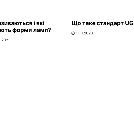
азиваються і які
Що таке стандарт U
ють форми ламп?
11.11.2020
4.2021