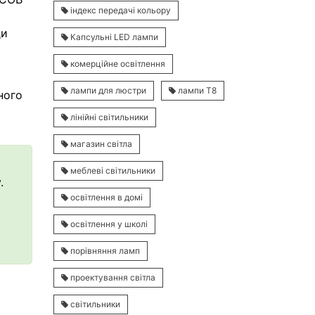
індекс передачі кольору
ди
Капсульні LED лампи
комерційне освітлення
лампи для люстри
лампи Т8
ного
лінійні світильники
магазин світла
меблеві світильники
.
освітлення в домі
освітлення у школі
порівняння ламп
проектування світла
світильники