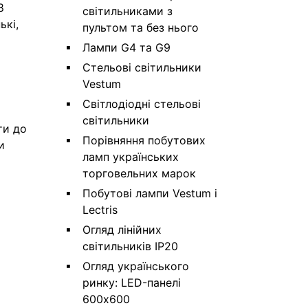
8
світильниками з
ькі,
пультом та без нього
Лампи G4 та G9
Стельові світильники
Vestum
Світлодіодні стельові
світильники
ти до
Порівняння побутових
и
ламп українських
торговельних марок
Побутові лампи Vestum і
Lectris
Огляд лінійних
світильників IP20
Огляд українського
ринку: LED-панелі
600х600