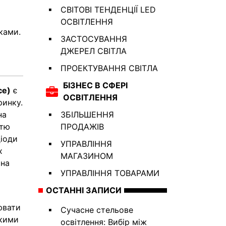
СВІТОВІ ТЕНДЕНЦІЇ LED
ОСВІТЛЕННЯ
ками.
ЗАСТОСУВАННЯ
ДЖЕРЕЛ СВІТЛА
ПРОЕКТУВАННЯ СВІТЛА
БІЗНЕС В СФЕРІ
ce)
є
ОСВІТЛЕННЯ
ринку.
на
ЗБІЛЬШЕННЯ
стю
ПРОДАЖІВ
діоди
УПРАВЛІННЯ
х
МАГАЗИНОМ
 на
УПРАВЛІННЯ ТОВАРАМИ
ОСТАННІ ЗАПИСИ
ювати
Сучасне стельове
акими
освітлення: Вибір між