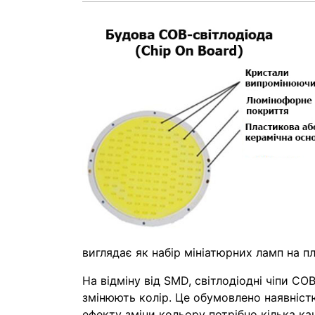
виглядає як набір мініатюрних ламп на пл
На відміну від SMD, світлодіодні чіпи C
змінюють колір. Це обумовлено наявністю
ефекту зміни кольору потрібно кілька ка