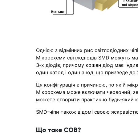
Однією з відмінних рис світлодіодних чіпі
Мікросхеми світлодіодів SMD можуть мат
3-х діодів, причому кожен діод має інд
один катод і один анод, що призведе до 2
Ця конфігурація є причиною, по якій мікр
Мікросхема може включати червоний, зел
можете створити практично будь-який ко
SMD-чіпи також відомі своєю яскравістю
Що таке COB?