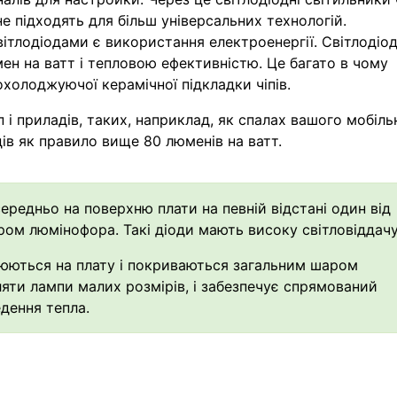
не підходять для більш універсальних технологій.
вітлодіодами є використання електроенергії. Світлодіо
н на ватт і тепловою ефективністю. Це багато в чому
охолоджуючої керамічної підкладки чіпів.
 і приладів, таких, наприклад, як спалах вашого мобіль
ів як правило вище 80 люменів на ватт.
ередньо на поверхню плати на певній відстані один від
ом люмінофора. Такі діоди мають високу світловіддачу
юються на плату і покриваються загальним шаром
яти лампи малих розмірів, і забезпечує спрямований
едення тепла.