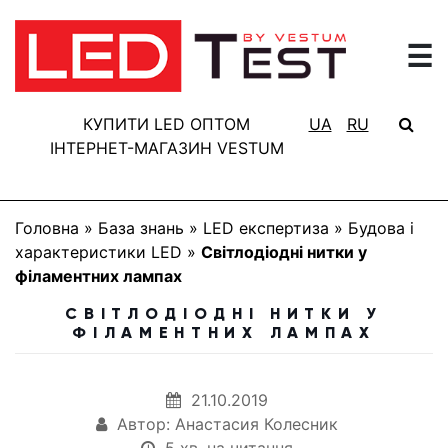
☰
ГОЛОВНА
РЕЗУЛЬТАТИ
КУПИТИ LED ОПТОМ
UA
RU
ТЕСТУВАННЯ
ІНТЕРНЕТ-МАГАЗИН VESTUM
БАЗА
ЗНАНЬ
Головна
»
База знань
»
LED експертиза
»
Будова і
ПРО
характеристики LED
»
Світлодіодні нитки у
ПРОЕКТ
філаментних лампах
FAQ
СВІТЛОДІОДНІ НИТКИ У
ФІЛАМЕНТНИХ ЛАМПАХ
КОНТАКТИ
21.10.2019
Автор: Анастасия Колесник