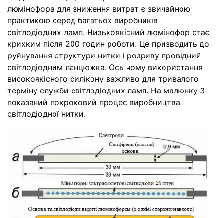
люмінофора для зниження витрат є звичайною
практикою серед багатьох виробників
світлодіодних ламп. Низькоякісний люмінофор стає
крихким після 200 годин роботи. Це призводить до
руйнування структури нитки і розриву провідний
світлодіодним ланцюжка. Ось чому використання
високоякісного силікону важливо для тривалого
терміну служби світлодіодних ламп. На малюнку 3
показаний покроковий процес виробництва
світлодіодної нитки.