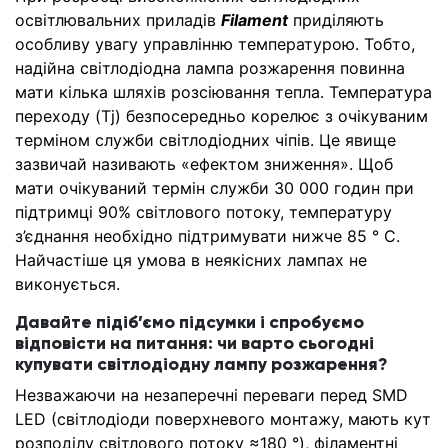
освітлювальних приладів
Filament
приділяють
особливу увагу управлінню температурою. Тобто,
надійна світлодіодна лампа розжарення повинна
мати кілька шляхів розсіювання тепла. Температура
переходу (Tj) безпосередньо корелює з очікуваним
терміном служби світлодіодних чіпів. Це явище
зазвичай називають «ефектом зниження». Щоб
мати очікуваний термін служби 30 000 годин при
підтримці 90% світлового потоку, температуру
з’єднання необхідно підтримувати нижче 85 ° C.
Найчастіше ця умова в неякісних лампах не
виконується.
Давайте підіб’ємо підсумки і спробуємо
відповісти на питання: чи варто сьогодні
купувати світлодіодну лампу розжарення?
Незважаючи на незаперечні переваги перед SMD
LED (світлодіоди поверхневого монтажу, мають кут
розподілу світлового потоку ≈180 °), філаментні