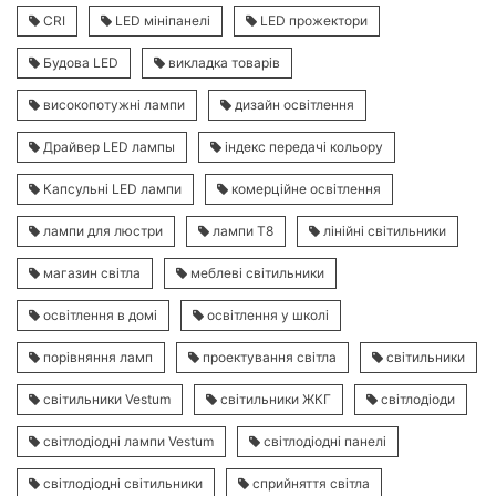
CRI
LED мініпанелі
LED прожектори
Будова LED
викладка товарів
високопотужні лампи
дизайн освітлення
Драйвер LED лампы
індекс передачі кольору
Капсульні LED лампи
комерційне освітлення
лампи для люстри
лампи Т8
лінійні світильники
магазин світла
меблеві світильники
освітлення в домі
освітлення у школі
порівняння ламп
проектування світла
світильники
світильники Vestum
світильники ЖКГ
світлодіоди
світлодіодні лампи Vestum
світлодіодні панелі
світлодіодні світильники
сприйняття світла