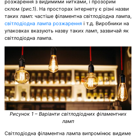
розжарення з видимими нитками, і прозорим
склом (рис.1). На просторах інтернету є різні назви
таких ламп: частіше філаментна світлодіодна лампа,
світлодіодна лампа розжарення
і т.д. Виробники на
упаковках вказують назву таких ламп, зазвичай як
світлодіодна лампа.
Рисунок 1 – Варіанти світлодіодних філаментних
ламп
Світлодіодна філаментна лампа випромінює видиме