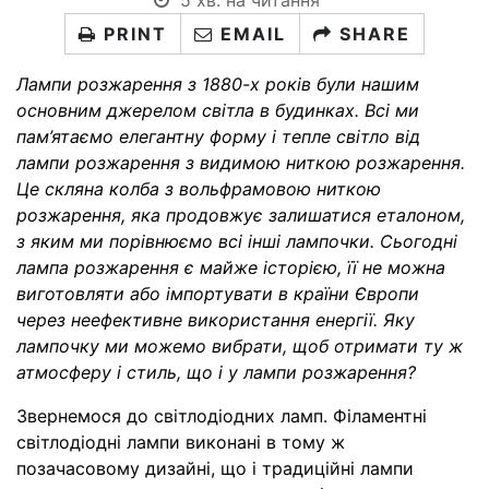
5 хв. на читання
PRINT
EMAIL
SHARE
Лампи розжарення з 1880-х років були нашим
основним джерелом світла в будинках. Всі ми
пам’ятаємо елегантну форму і тепле світло від
лампи розжарення з видимою ниткою розжарення.
Це скляна колба з вольфрамовою ниткою
розжарення, яка продовжує залишатися еталоном,
з яким ми порівнюємо всі інші лампочки. Сьогодні
лампа розжарення є майже історією, її не можна
виготовляти або імпортувати в країни Європи
через неефективне використання енергії. Яку
лампочку ми можемо вибрати, щоб отримати ту ж
атмосферу і стиль, що і у лампи розжарення?
Звернемося до світлодіодних ламп. Філаментні
світлодіодні лампи виконані в тому ж
позачасовому дизайні, що і традиційні лампи