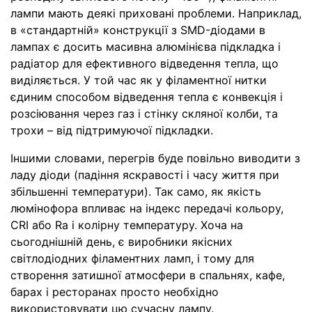
лампи мають деякі приховані проблеми. Наприклад,
в «стандартній» конструкції з SMD-діодами в
лампах є досить масивна алюмінієва підкладка і
радіатор для ефективного відведення тепла, що
виділяється. У той час як у філаментної нитки
єдиним способом відведення тепла є конвекція і
розсіювання через газ і стінку скляної колби, та
трохи – від підтримуючої підкладки.
Іншими словами, перегрів буде повільно виводити з
ладу діоди (падіння яскравості і часу життя при
збільшенні температури). Так само, як якість
люмінофора впливає на індекс передачі кольору,
CRI або Ra і колірну температуру. Хоча на
сьогоднішній день, є виробники якісних
світлодіодних філаментних ламп, і тому для
створення затишної атмосфери в спальнях, кафе,
барах і ресторанах просто необхідно
використовувати цю сучасну лампу.