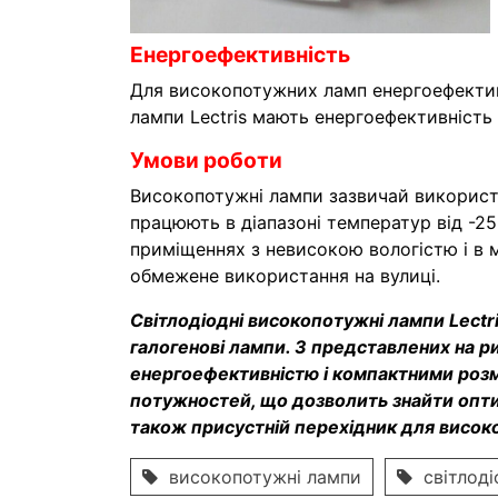
Енергоефективність
Для високопотужних ламп енергоефекти
лампи Lectris мають енергоефективність 
Умови роботи
Високопотужні лампи зазвичай використо
працюють в діапазоні температур від -2
приміщеннях з невисокою вологістю і в
обмежене використання на вулиці.
Світлодіодні високопотужні лампи Lectris
галогенові лампи. З представлених на р
енергоефективністю і компактними розмір
потужностей, що дозволить знайти опти
також присустній перехідник для висок
високопотужні лампи
світлод