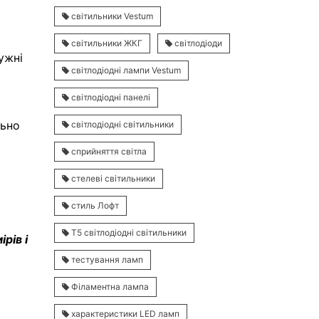
світильники Vestum
світильники ЖКГ
світлодіоди
ужні
світлодіодні лампи Vestum
світлодіодні панелі
льно
світлодіодні світильники
сприйняття світла
стелеві світильники
стиль Лофт
Т5 світлодіодні світильники
рів і
тестування ламп
Філаментна лампа
характеристики LED ламп