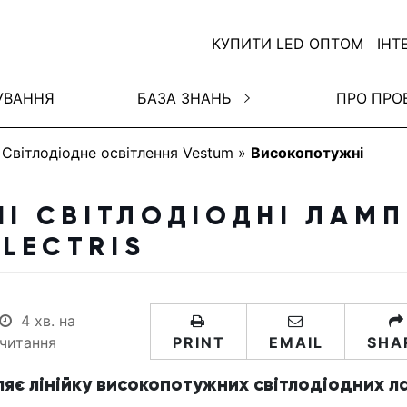
КУПИТИ LED ОПТОМ
ІНТ
УВАННЯ
БАЗА ЗНАНЬ
ПРО ПРО
»
Світлодіодне освітлення Vestum
»
Високопотужні
І СВІТЛОДІОДНІ ЛАМ
LECTRIS
4 хв. на
читання
PRINT
EMAIL
SHA
ляє лінійку високопотужних світлодіодних л