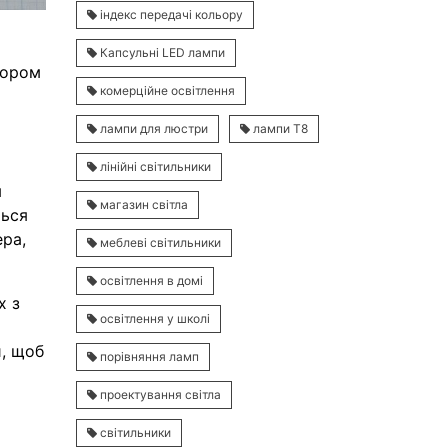
індекс передачі кольору
Капсульні LED лампи
тором
комерційне освітлення
лампи для люстри
лампи Т8
лінійні світильники
я
магазин світла
ться
ера,
меблеві світильники
освітлення в домі
х з
освітлення у школі
и, щоб
порівняння ламп
проектування світла
світильники