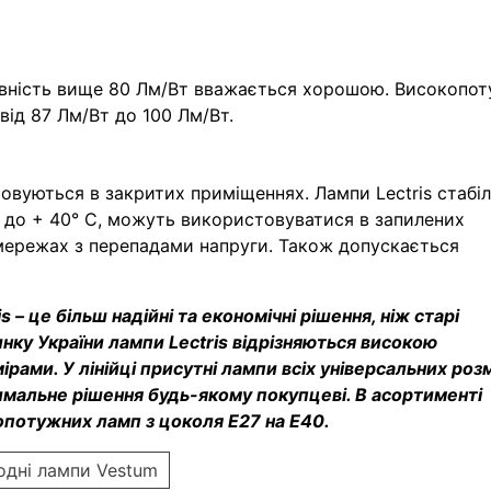
вність вище 80 Лм/Вт вважається хорошою. Високопот
від 87 Лм/Вт до 100 Лм/Вт.
вуються в закритих приміщеннях. Лампи Lectris стабі
5 до + 40° С, можуть використовуватися в запилених
 мережах з перепадами напруги. Також допускається
 – це більш надійні та економічні рішення, ніж старі
инку України лампи Lectris відрізняються високою
ами. У лінійці присутні лампи всіх універсальних розмі
мальне рішення будь-якому покупцеві. В асортименті
опотужних ламп з цоколя E27 на E40.
іодні лампи Vestum