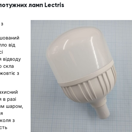
потужних ламп Lectris
 з
ашований
пло від
сі
я відводу
о скла
 жовтіє з
захисний
 в разі
им шаром,
ня
коля з
сть