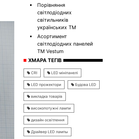
Порівняння
світлодіодних
світильників
українських ТМ
Асортимент
світлодіодних панелей
ТМ Vestum
ХМАРА ТЕГІВ
CRI
LED мініпанелі
LED прожектори
Будова LED
викладка товарів
високопотужні лампи
дизайн освітлення
Драйвер LED лампы