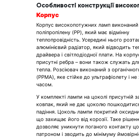
Особливості конструкції високо
Корпус
Корпус високопотужних ламп виконаний
поліпропілену (PP), який має відмінну
теплопровідність. Усередині нього розт
алюмінієвий радіатор, який відводить те
драйвера і світлодіодної плати. На корпу
присутні ребра – вони також служать дл
тепла. Розсіювач виконаний з органічног
(PPMA), яке стійке до ультрафіолету і не
часом.
У комплекті лампи на цоколі присутній 
ковпак, який не дає цоколю пошкодитися
падіння. Цоколь лампи покритий оксидн
що захищає його від корозії. Таке рішен
дозволяє уникнути поганого контакту цо
патроном і зводить до мінімуму ймовірні