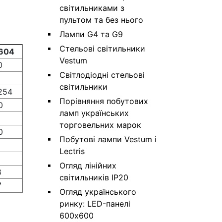
світильниками з
пультом та без нього
Лампи G4 та G9
Стельові світильники
1604
Vestum
0
Світлодіодні стельові
світильники
254
Порівняння побутових
0
ламп українських
торговельних марок
0
Побутові лампи Vestum і
0
Lectris
0
Огляд лінійних
8
світильників IP20
7
Огляд українського
ринку: LED-панелі
600х600