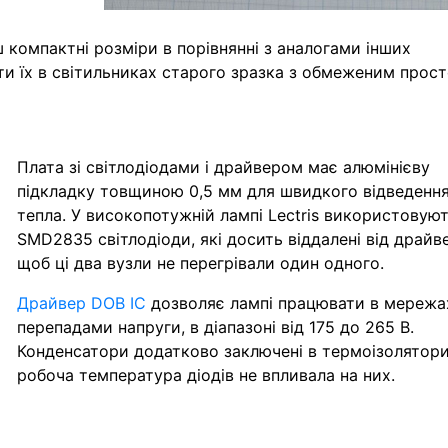
 компактні розміри в порівнянні з аналогами інших
ти їх в світильниках старого зразка з обмеженим прос
Плата зі світлодіодами і драйвером має алюмінієву
підкладку товщиною 0,5 мм для швидкого відведенн
тепла. У високопотужній лампі Lectris використовую
SMD2835 світлодіоди, які досить віддалені від драйв
щоб ці два вузли не перегрівали один одного.
Драйвер DOB IC
дозволяє лампі працювати в мережа
перепадами напруги, в діапазоні від 175 до 265 B.
Конденсатори додатково заключені в термоізолятор
робоча температура діодів не впливала на них.