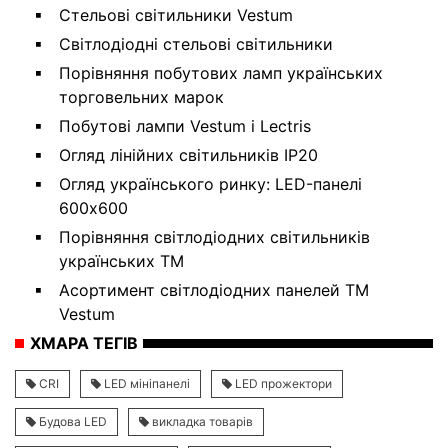
Стельові світильники Vestum
Світлодіодні стельові світильники
Порівняння побутових ламп українських
торговельних марок
Побутові лампи Vestum і Lectris
Огляд лінійних світильників IP20
Огляд українського ринку: LED-панелі
600х600
Порівняння світлодіодних світильників
українських ТМ
Асортимент світлодіодних панелей ТМ
Vestum
ХМАРА ТЕГІВ
CRI
LED мініпанелі
LED прожектори
Будова LED
викладка товарів