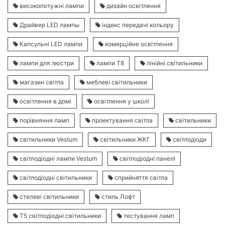
високопотужні лампи
дизайн освітлення
Драйвер LED лампы
індекс передачі кольору
Капсульні LED лампи
комерційне освітлення
лампи для люстри
лампи Т8
лінійні світильники
магазин світла
меблеві світильники
освітлення в домі
освітлення у школі
порівняння ламп
проектування світла
світильники
світильники Vestum
світильники ЖКГ
світлодіоди
світлодіодні лампи Vestum
світлодіодні панелі
світлодіодні світильники
сприйняття світла
стелеві світильники
стиль Лофт
Т5 світлодіодні світильники
тестування ламп