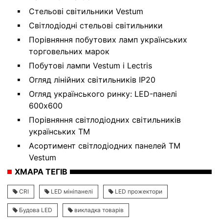
Стельові світильники Vestum
Світлодіодні стельові світильники
Порівняння побутових ламп українських
торговельних марок
Побутові лампи Vestum і Lectris
Огляд лінійних світильників IP20
Огляд українського ринку: LED-панелі
600х600
Порівняння світлодіодних світильників
українських ТМ
Асортимент світлодіодних панелей ТМ
Vestum
ХМАРА ТЕГІВ
CRI
LED мініпанелі
LED прожектори
Будова LED
викладка товарів