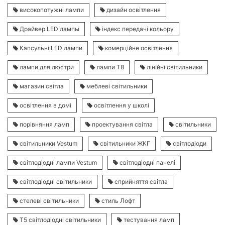
високопотужні лампи
дизайн освітлення
Драйвер LED лампы
індекс передачі кольору
Капсульні LED лампи
комерційне освітлення
лампи для люстри
лампи Т8
лінійні світильники
магазин світла
меблеві світильники
освітлення в домі
освітлення у школі
порівняння ламп
проектування світла
світильники
світильники Vestum
світильники ЖКГ
світлодіоди
світлодіодні лампи Vestum
світлодіодні панелі
світлодіодні світильники
сприйняття світла
стелеві світильники
стиль Лофт
Т5 світлодіодні світильники
тестування ламп