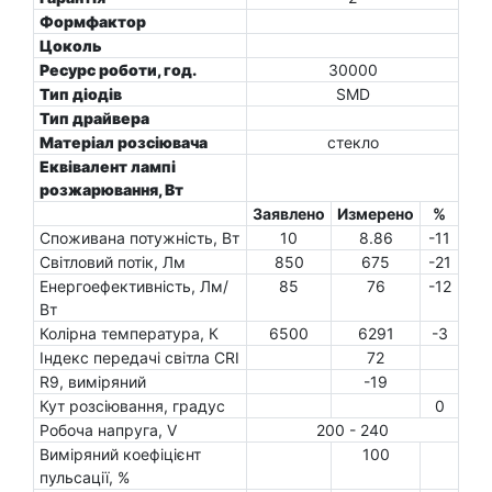
Формфактор
Цоколь
Ресурс роботи, год.
30000
Тип діодів
SMD
Тип драйвера
Матеріал розсіювача
стекло
Еквівалент лампі
розжарювання, Вт
Заявлено
Измерено
%
Споживана потужність, Вт
10
8.86
-11
Світловий потік, Лм
850
675
-21
Енергоефективність, Лм/
85
76
-12
Вт
Колірна температура, К
6500
6291
-3
Індекс передачі світла CRI
72
R9, виміряний
-19
Кут розсіювання, градус
0
Робоча напруга, V
200 - 240
Виміряний коефіцієнт
100
пульсації, %