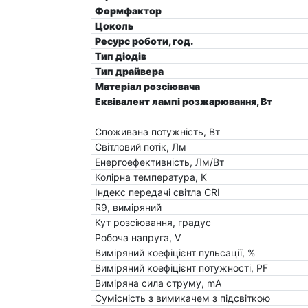
Формфактор
Цоколь
Ресурс роботи, год.
Тип діодів
Тип драйвера
Матеріал розсіювача
Еквівалент лампі розжарювання, Вт
Споживана потужність, Вт
Світловий потік, Лм
Енергоефективність, Лм/Вт
Колірна температура, К
Індекс передачі світла CRI
R9, виміряний
Кут розсіювання, градус
Робоча напруга, V
Виміряний коефіцієнт пульсації, %
Виміряний коефіцієнт потужності, PF
Виміряна сила струму, mA
Сумісність з вимикачем з підсвіткою