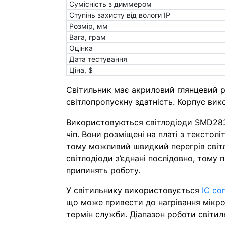
Сумісність з диммером
Ступінь захисту від вологи IP
Розмір, мм
Вага, грам
Оцінка
Дата тестування
Ціна, $
Світильник має акриловий глянцевий 
світлопропускну здатність. Корпус вико
Використовуються світлодіоди SMD2835
чіп. Вони розміщені на платі з текстолі
тому можливий швидкий перегрів світло
світлодіоди з’єднані послідовно, тому 
припинять роботу.
У світильнику використовується
IC co
що може привести до нагрівання мікр
термін служби. Діапазон роботи світил