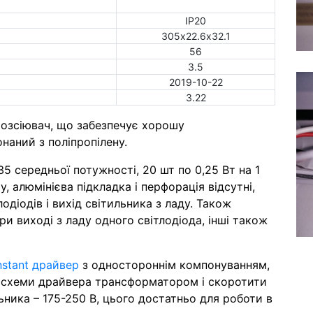
IP20
305х22.6х32.1
56
3.5
2019-10-22
3.22
розсіювач, що забезпечує хорошу
наний з поліпропілену.
 середньої потужності, 20 шт по 0,25 Вт на 1
ту, алюмінієва підкладка і перфорація відсутні,
діодів і вихід світильника з ладу. Також
при виході з ладу одного світлодіода, інші також
nstant драйвер
з одностороннім компонуванням,
осхеми драйвера трансформатором і скоротити
ьника – 175-250 В, цього достатньо для роботи в