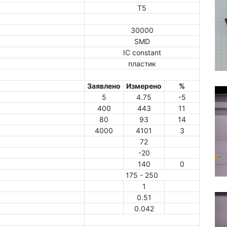
Т5
30000
SMD
IC constant
пластик
Заявлено
Измерено
%
5
4.75
-5
400
443
11
80
93
14
4000
4101
3
72
-20
140
0
175 - 250
1
0.51
0.042