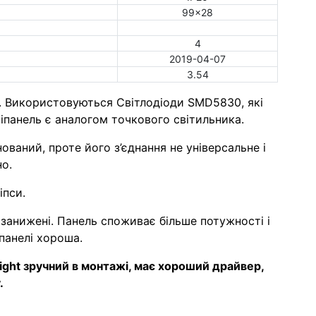
99x28
4
2019-04-07
3.54
. Використовуються Світлодіоди SMD5830, які
іпанель є аналогом точкового світильника.
ваний, проте його з’єднання не універсальне і
о.
іпси.
 занижені. Панель споживає більше потужності і
 панелі хороша.
ight зручний в монтажі, має хороший драйвер,
.