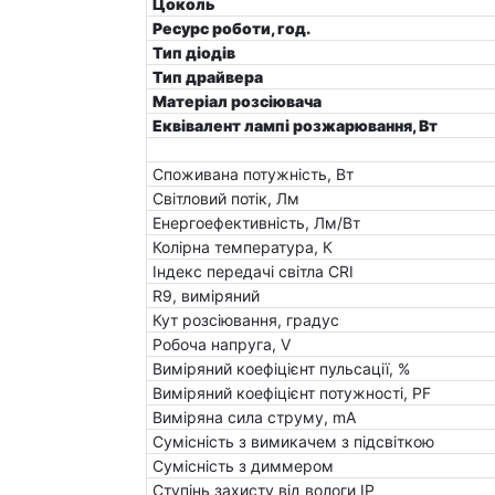
Цоколь
Ресурс роботи, год.
Тип діодів
Тип драйвера
Матеріал розсіювача
Еквівалент лампі розжарювання, Вт
Споживана потужність, Вт
Світловий потік, Лм
Енергоефективність, Лм/Вт
Колірна температура, К
Індекс передачі світла CRI
R9, виміряний
Кут розсіювання, градус
Робоча напруга, V
Виміряний коефіцієнт пульсації, %
Виміряний коефіцієнт потужності, PF
Виміряна сила струму, mA
Сумісність з вимикачем з підсвіткою
Сумісність з диммером
Ступінь захисту від вологи IP