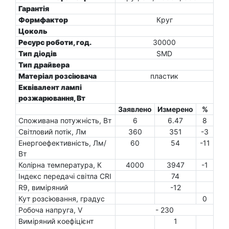
Гарантія
Формфактор
Круг
Цоколь
Ресурс роботи, год.
30000
Тип діодів
SMD
Тип драйвера
Матеріал розсіювача
пластик
Еквівалент лампі
розжарювання, Вт
Заявлено
Измерено
%
Споживана потужність, Вт
6
6.47
8
Світловий потік, Лм
360
351
-3
Енергоефективність, Лм/
60
54
-11
Вт
Колірна температура, К
4000
3947
-1
Індекс передачі світла CRI
74
R9, виміряний
-12
Кут розсіювання, градус
0
Робоча напруга, V
- 230
Виміряний коефіцієнт
1