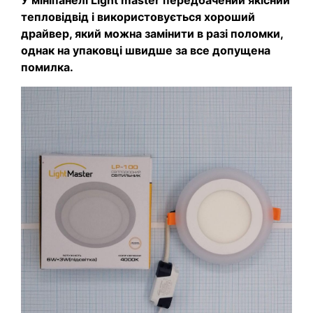
У мініпанелі Light master передбачений якісний
тепловідвід і використовується хороший
драйвер, який можна замінити в разі поломки,
однак на упаковці швидше за все допущена
помилка.