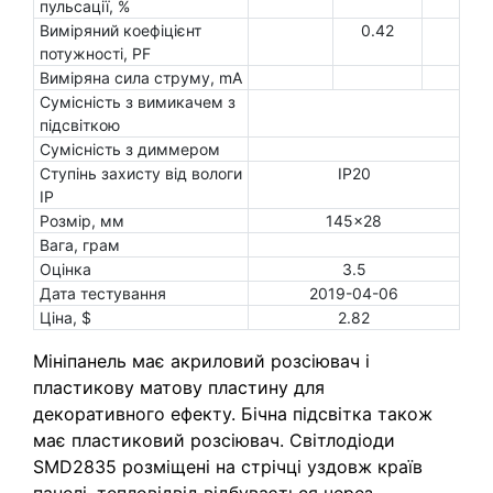
пульсації, %
Виміряний коефіцієнт
0.42
потужності, PF
Виміряна сила струму, mA
Сумісність з вимикачем з
підсвіткою
Сумісність з диммером
Ступінь захисту від вологи
IP20
IP
Розмір, мм
145x28
Вага, грам
Оцінка
3.5
Дата тестування
2019-04-06
Ціна, $
2.82
Мініпанель має акриловий розсіювач і
пластикову матову пластину для
декоративного ефекту. Бічна підсвітка також
має пластиковий розсіювач. Світлодіоди
SMD2835 розміщені на стрічці уздовж країв