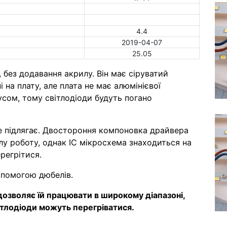
4.4
2019-04-07
25.05
 без додавання акрилу. Він має сіруватий
 на плату, але плата не має алюмінієвої
усом, тому світлодіоди будуть погано
не підлягає. Двостороння компоновка драйвера
лу роботу, однак IC мікросхема знаходиться на
регрітися.
допомогою дюбелів.
озволяє їй працювати в широкому діапазоні,
вітлодіоди можуть перегріватися.