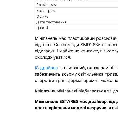
Розмір, мм
Вага, грам
Оцінка
Дата тестування
Ціна, $
Мініпанель має пластиковий розсіювач,
відтінок. Світлодіоди SMD2835 нанесені
підкладки і майже не контактує з корп
охолоджуватися.
IC драйвер
ізольований, однак заміні 
забезпечить всьому світильника трива
стороні з трансформаторами і може пе
Кріплення мініпанелі відбувається за 
Мініпанель ESTARES має драйвер, що д
проте кріплення моделі незручно, а с