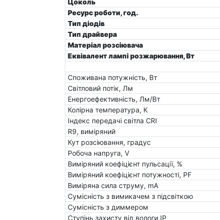
Цоколь
Ресурс роботи, год.
Тип діодів
Тип драйвера
Матеріал розсіювача
Еквівалент лампі розжарювання, Вт
Споживана потужність, Вт
Світловий потік, Лм
Енергоефективність, Лм/Вт
Колірна температура, К
Індекс передачі світла CRI
R9, виміряний
Кут розсіювання, градус
Робоча напруга, V
Виміряний коефіцієнт пульсації, %
Виміряний коефіцієнт потужності, PF
Виміряна сила струму, mA
Сумісність з вимикачем з підсвіткою
Сумісність з диммером
Ступінь захисту від вологи IP