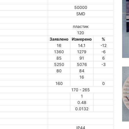
50000
SMD
пластик
120
Заявлено
Измерено
%
16
14.1
-12
1360
1279
-6
85
91
6
5250
5076
-3
80
84
16
160
0
170 - 265
1
0.48
0.0132
IP44