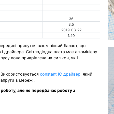
36
3.5
2019-03-22
1.40
середині присутня алюмінієвий баласт, що
в і драйвера. Світлодіодна плата має алюмінієву
пусу вона прикріплена на силікон, як і
. Використовується
constant IC драйвер
, який
напруги в мережі.
роботу, але не передбачає роботу з