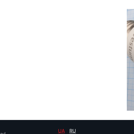
UA
RU
ны!