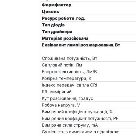
Формфактор
Цоколь
Ресурс роботи, год.
Тип діодів
Тип драйвера
Матеріал розсіювача
Еквівалент лампі розжарювання, Вт
Споживана потужність, Вт
Світловий потік, Лм
Енергоефективність, Лм/Вт
Колірна температура, К
Індекс передачі світла CRI
R9, виміряний
Кут розсіювання, градус
Робоча напруга, V
Виміряний коефіцієнт пульсації, %
Виміряний коефіцієнт потужності, PF
Виміряна сила струму, mA
Сумісність з вимикачем з підсвіткою