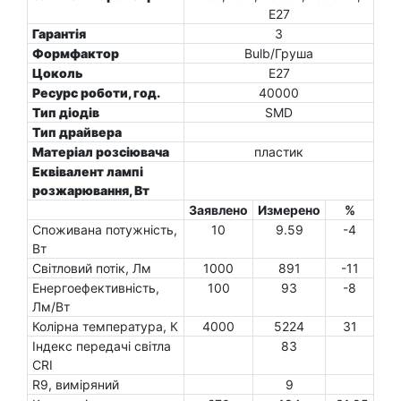
E27
Гарантія
3
Формфактор
Bulb/Груша
Цоколь
E27
Ресурс роботи, год.
40000
Тип діодів
SMD
Тип драйвера
Матеріал розсіювача
пластик
Еквівалент лампі
розжарювання, Вт
Заявлено
Измерено
%
Споживана потужність,
10
9.59
-4
Вт
Світловий потік, Лм
1000
891
-11
Енергоефективність,
100
93
-8
Лм/Вт
Колірна температура, К
4000
5224
31
Індекс передачі світла
83
CRI
R9, виміряний
9