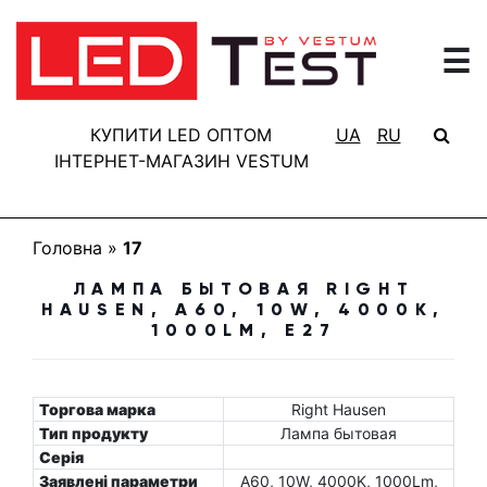
☰
ГОЛОВНА
РЕЗУЛЬТАТИ
КУПИТИ LED ОПТОМ
UA
RU
ТЕСТУВАННЯ
ІНТЕРНЕТ-МАГАЗИН VESTUM
БАЗА
ЗНАНЬ
Головна
»
17
ПРО
ЛАМПА БЫТОВАЯ RIGHT
ПРОЕКТ
HAUSEN, A60, 10W, 4000K,
1000LM, E27
FAQ
КОНТАКТИ
Торгова марка
Right Hausen
Тип продукту
Лампа бытовая
Серія
Заявлені параметри
A60, 10W, 4000K, 1000Lm,