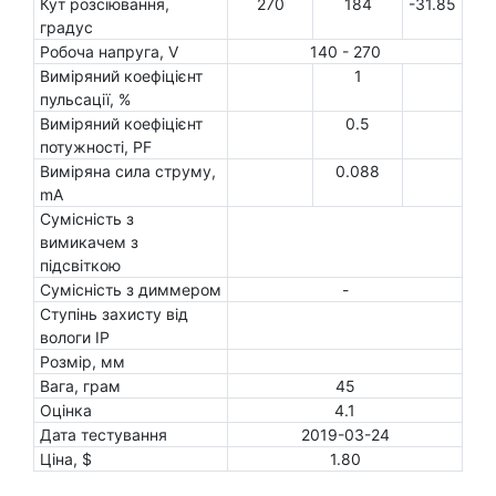
Кут розсіювання,
270
184
-31.85
градус
Робоча напруга, V
140 - 270
Виміряний коефіцієнт
1
пульсації, %
Виміряний коефіцієнт
0.5
потужності, PF
Виміряна сила струму,
0.088
mA
Сумісність з
вимикачем з
підсвіткою
Сумісність з диммером
-
Ступінь захисту від
вологи IP
Розмір, мм
Вага, грам
45
Оцінка
4.1
Дата тестування
2019-03-24
Ціна, $
1.80