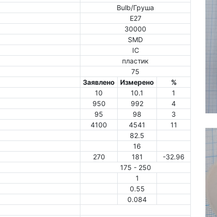
Bulb/Груша
E27
30000
SMD
IC
пластик
75
Заявлено
Измерено
%
10
10.1
1
950
992
4
95
98
3
4100
4541
11
82.5
16
270
181
-32.96
175 - 250
1
0.55
0.084