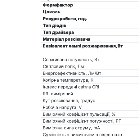
Формфактор
Цоколь
Ресурс роботи, год.
Тип діодів
Тип драйвера
Матеріал розсіювача
Еквівалент лампі розжарювання, Вт
Споживана потужність, Вт
Світловий потік, Лм
Енергоефективність, Лм/Вт
Колірна температура, К
Індекс передачі світла CRI
R9, виміряний
Кут розсіювання, градус
Робоча напруга, V
Виміряний коефіцієнт пульсації, %
Виміряний коефіцієнт потужності, PF
Виміряна сила струму, mA
Сумісність з вимикачем з підсвіткою