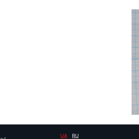
UA
RU
ны!