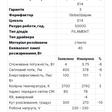
E14
Гарантія
3
Формфактор
Globe/Шарик
Цоколь
E14
Ресурс роботи, год.
50000
Тип діодів
FILAMENT
Тип драйвера
Матеріал розсіювача
стекло
Еквівалент лампі
40
розжарювання, Вт
Заявлено
Измерено
%
Споживана потужність, Вт
4
3.75
-6
Світловий потік, Лм
400
378
-6
Енергоефективність, Лм/
100
101
1
Вт
Колірна температура, К
2700
2792
3
Індекс передачі світла CRI
80
78
R9, виміряний
-4
Кут розсіювання, градус
300
270
-10
Робоча напруга, V
230 - 230