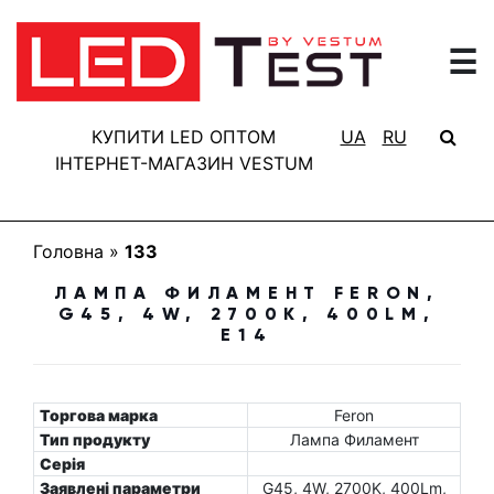
☰
ГОЛОВНА
РЕЗУЛЬТАТИ
КУПИТИ LED ОПТОМ
UA
RU
ТЕСТУВАННЯ
ІНТЕРНЕТ-МАГАЗИН VESTUM
БАЗА
ЗНАНЬ
Головна
»
133
ПРО
ЛАМПА ФИЛАМЕНТ FERON,
ПРОЕКТ
G45, 4W, 2700K, 400LM,
E14
FAQ
КОНТАКТИ
Торгова марка
Feron
Тип продукту
Лампа Филамент
Серія
Заявлені параметри
G45, 4W, 2700K, 400Lm,