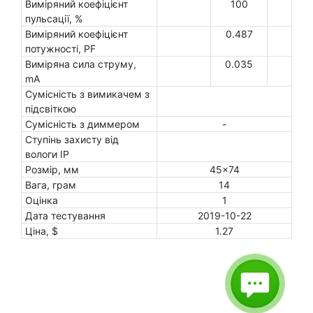
Виміряний коефіцієнт
100
пульсації, %
Виміряний коефіцієнт
0.487
потужності, PF
Виміряна сила струму,
0.035
mA
Сумісність з вимикачем з
підсвіткою
Сумісність з диммером
-
Ступінь захисту від
вологи IP
Розмір, мм
45x74
Вага, грам
14
Оцінка
1
Дата тестування
2019-10-22
Ціна, $
1.27