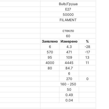
Bulb/Груша
E27
50000
FILAMENT
стекло
60
Заявлено
Измерено
%
6
4.3
-28
570
471
-17
95
109
13
4000
4445
11
80
84.7
6
270
0
160 - 250
50
0.49
0.04