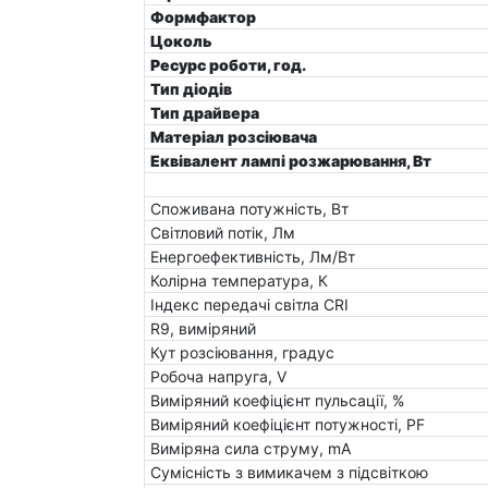
Формфактор
Цоколь
Ресурс роботи, год.
Тип діодів
Тип драйвера
Матеріал розсіювача
Еквівалент лампі розжарювання, Вт
Споживана потужність, Вт
Світловий потік, Лм
Енергоефективність, Лм/Вт
Колірна температура, К
Індекс передачі світла CRI
R9, виміряний
Кут розсіювання, градус
Робоча напруга, V
Виміряний коефіцієнт пульсації, %
Виміряний коефіцієнт потужності, PF
Виміряна сила струму, mA
Сумісність з вимикачем з підсвіткою