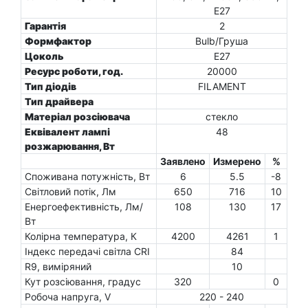
E27
Гарантія
2
Формфактор
Bulb/Груша
Цоколь
E27
Ресурс роботи, год.
20000
Тип діодів
FILAMENT
Тип драйвера
Матеріал розсіювача
стекло
Еквівалент лампі
48
розжарювання, Вт
Заявлено
Измерено
%
Споживана потужність, Вт
6
5.5
-8
Світловий потік, Лм
650
716
10
Енергоефективність, Лм/
108
130
17
Вт
Колірна температура, К
4200
4261
1
Індекс передачі світла CRI
84
R9, виміряний
10
Кут розсіювання, градус
320
0
Робоча напруга, V
220 - 240