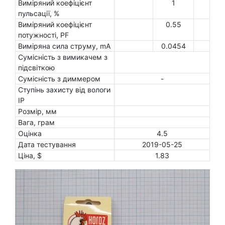
Виміряний коефіцієнт
1
пульсації, %
Виміряний коефіцієнт
0.55
потужності, PF
Виміряна сила струму, mA
0.0454
Сумісність з вимикачем з
підсвіткою
Сумісність з диммером
-
Ступінь захисту від вологи
IP
Розмір, мм
Вага, грам
Оцінка
4.5
Дата тестування
2019-05-25
Ціна, $
1.83