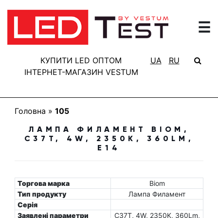
☰
ГОЛОВНА
РЕЗУЛЬТАТИ
КУПИТИ LED ОПТОМ
UA
RU
ТЕСТУВАННЯ
ІНТЕРНЕТ-МАГАЗИН VESTUM
БАЗА
ЗНАНЬ
Головна
»
105
ПРО
ЛАМПА ФИЛАМЕНТ BIOM,
ПРОЕКТ
C37T, 4W, 2350K, 360LM,
E14
FAQ
КОНТАКТИ
Торгова марка
Biom
Тип продукту
Лампа Филамент
Серія
Заявлені параметри
C37T, 4W, 2350K, 360Lm,