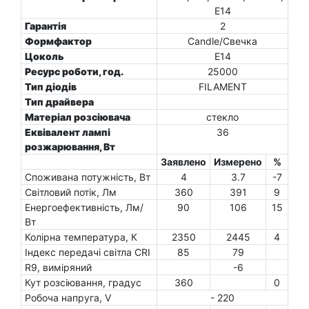
E14
Гарантія
2
Формфактор
Candle/Свечка
Цоколь
E14
Ресурс роботи, год.
25000
Тип діодів
FILAMENT
Тип драйвера
Матеріал розсіювача
стекло
Еквівалент лампі
36
розжарювання, Вт
Заявлено
Измерено
%
Споживана потужність, Вт
4
3.7
-7
Світловий потік, Лм
360
391
9
Енергоефективність, Лм/
90
106
15
Вт
Колірна температура, К
2350
2445
4
Індекс передачі світла CRI
85
79
R9, виміряний
-6
Кут розсіювання, градус
360
0
Робоча напруга, V
- 220