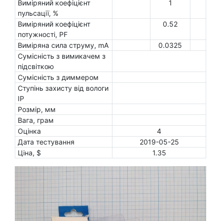
Виміряний коефіцієнт
1
пульсації, %
Виміряний коефіцієнт
0.52
потужності, PF
Виміряна сила струму, mA
0.0325
Сумісність з вимикачем з
підсвіткою
Сумісність з диммером
Ступінь захисту від вологи
IP
Розмір, мм
Вага, грам
Оцінка
4
Дата тестування
2019-05-25
Ціна, $
1.35