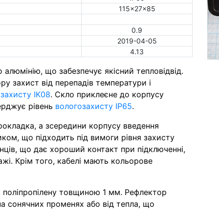
115x27x85
0.9
2019-04-05
4.13
алюмінію, що забезпечує якісний тепловідвід.
ру захист від перепадів температури і
 захисту IK08
. Скло приклеєне до корпусу
ерджує рівень
вологозахисту IP65
.
рокладка, а зсередини корпусу введення
ком, що підходить під вимоги рівня захисту
інців, що дає хороший контакт при підключенні,
жі. Крім того, кабелі мають кольорове
.
 поліпропілену товщиною 1 мм. Рефлектор
на сонячних променях або від тепла, що