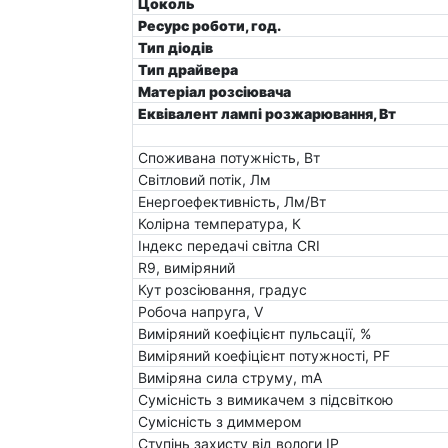
Цоколь
Ресурс роботи, год.
Тип діодів
Тип драйвера
Матеріал розсіювача
Еквівалент лампі розжарювання, Вт
Споживана потужність, Вт
Світловий потік, Лм
Енергоефективність, Лм/Вт
Колірна температура, К
Індекс передачі світла CRI
R9, виміряний
Кут розсіювання, градус
Робоча напруга, V
Виміряний коефіцієнт пульсації, %
Виміряний коефіцієнт потужності, PF
Виміряна сила струму, mA
Сумісність з вимикачем з підсвіткою
Сумісність з диммером
Ступінь захисту від вологи IP