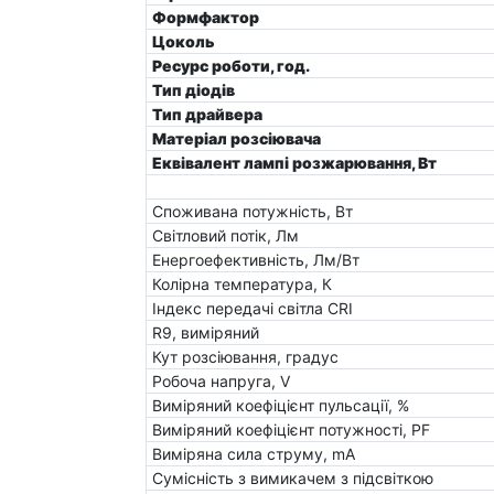
Формфактор
Цоколь
Ресурс роботи, год.
Тип діодів
Тип драйвера
Матеріал розсіювача
Еквівалент лампі розжарювання, Вт
Споживана потужність, Вт
Світловий потік, Лм
Енергоефективність, Лм/Вт
Колірна температура, К
Індекс передачі світла CRI
R9, виміряний
Кут розсіювання, градус
Робоча напруга, V
Виміряний коефіцієнт пульсації, %
Виміряний коефіцієнт потужності, PF
Виміряна сила струму, mA
Сумісність з вимикачем з підсвіткою