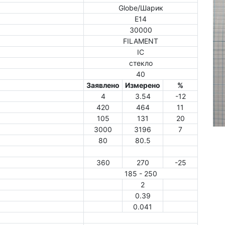
Globe/Шарик
E14
30000
FILAMENT
IC
стекло
40
Заявлено
Измерено
%
4
3.54
-12
420
464
11
105
131
20
3000
3196
7
80
80.5
360
270
-25
185 - 250
2
0.39
0.041