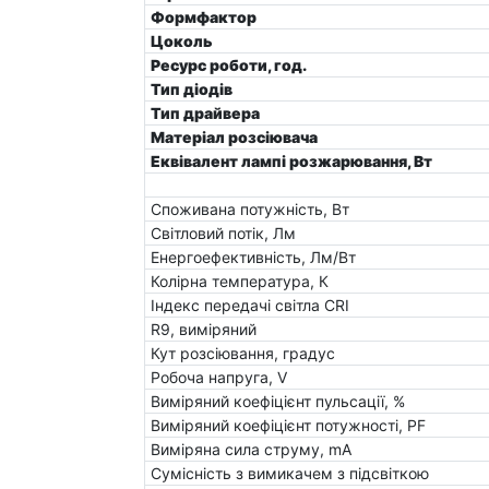
Формфактор
Цоколь
Ресурс роботи, год.
Тип діодів
Тип драйвера
Матеріал розсіювача
Еквівалент лампі розжарювання, Вт
Споживана потужність, Вт
Світловий потік, Лм
Енергоефективність, Лм/Вт
Колірна температура, К
Індекс передачі світла CRI
R9, виміряний
Кут розсіювання, градус
Робоча напруга, V
Виміряний коефіцієнт пульсації, %
Виміряний коефіцієнт потужності, PF
Виміряна сила струму, mA
Сумісність з вимикачем з підсвіткою