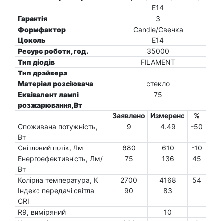
E14
Гарантія
3
Формфактор
Candle/Свечка
Цоколь
E14
Ресурс роботи, год.
35000
Тип діодів
FILAMENT
Тип драйвера
Матеріал розсіювача
стекло
Еквівалент лампі
75
розжарювання, Вт
Заявлено
Измерено
%
Споживана потужність,
9
4.49
-50
Вт
Світловий потік, Лм
680
610
-10
Енергоефективність, Лм/
75
136
45
Вт
Колірна температура, К
2700
4168
54
Індекс передачі світла
90
83
CRI
R9, виміряний
10