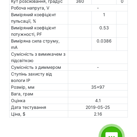
Кут розсіювання, градус
360
0
Робоча напруга, V
-
Виміряний коефіцієнт
1
пульсації, %
Виміряний коефіцієнт
0.53
потужності, PF
Виміряна сила струму,
0.0386
mA
Сумісність з вимикачем з
підсвіткою
Сумісність з диммером
-
Ступінь захисту від
вологи IP
Розмір, мм
35x97
Вага, грам
Оцінка
4.1
Дата тестування
2019-05-25
Ціна, $
2.16