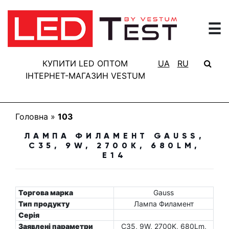
☰
ГОЛОВНА
РЕЗУЛЬТАТИ
КУПИТИ LED ОПТОМ
UA
RU
ТЕСТУВАННЯ
ІНТЕРНЕТ-МАГАЗИН VESTUM
БАЗА
ЗНАНЬ
Головна
»
103
ПРО
ЛАМПА ФИЛАМЕНТ GAUSS,
ПРОЕКТ
C35, 9W, 2700K, 680LM,
E14
FAQ
КОНТАКТИ
Торгова марка
Gauss
Тип продукту
Лампа Филамент
Серія
Заявлені параметри
C35, 9W, 2700K, 680Lm,