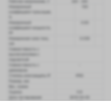
Рабочее напряжение, V
220 - 240
Измеренный
100
коэффициент пульсации,
%
Измеренный
0.93
коэффициент мощности,
PF
Измеренная сила тока,
0.039
mA
Совместимость с
выключателями с
подсветкой
Совместимость с
-
диммером
Степень влагозащиты IP
IP65
Размер, мм
Вес, грамм
Оценка
0.8
Дата тестирования
2019-04-05
Цена, $
3.16