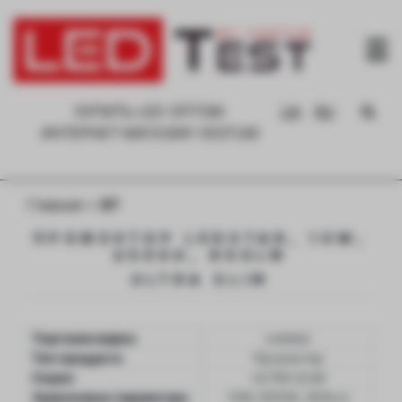
☰
ГЛАВНАЯ
РЕЗУЛЬТАТЫ
КУПИТЬ LED ОПТОМ
UA
RU
ТЕСТИРОВАНИЯ
ИНТЕРНЕТ-МАГАЗИН VESTUM
БАЗА
ЗНАНИЙ
Главная
»
97
О
ПРОЖЕКТОР LEDSTAR, 10W,
ПРОЕКТЕ
6500K, 800LM
FAQ
ULTRA SLIM
КОНТАКТЫ
Торговая марка
Ledstar
Тип продукта
Прожектор
Серия
ULTRA SLIM
Заявленные параметры
10W, 6500K, 800Lm