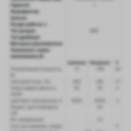
Гарантия
1
Формфактор
Цоколь
Ресурс работы, ч
Тип диодов
SMD
Тип драйвера
Материал рассеивателя
Эквивалент лампе
накаливания, Вт
Заявлено
Измерено
%
Потребляемая мощность,
10
7.96
-20
Вт
Световой поток, Лм
800
661
-17
Энергоэффективность,
80
83
4
Лм/Вт
Цветовая температура, К
6500
6350
-2
Индекс цветопередачи
83
CRI
R9, измеренный
3.1
Угол рассеивания, градус
0