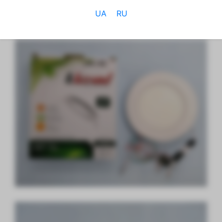
реальности.
UA
RU